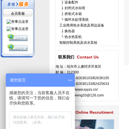
├ 设备配件
├ 封闭式冷却塔
会员客服
├ 拼装式水箱
└ 循环水处理系统
工业商用热水系统及周边设备
├ 换热器
└ 热水热泵机
智能控制系统及供水泵组
联系我们
Contact Us
地 址：绍兴市上虞经济开发区
邮 编：312300
电 话：0575-82636103/82636105
请您留言
传 真：0575-82636133/82425633
网 址：http://www.syyzs.cn/
感谢您的关注，当前客服人员不在
E-mail：laoweng33@126.com
线，请填写一下您的信息，我们会
尽快和您联系。
在线招聘
Online Recruitment