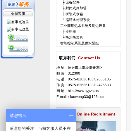
├ 设备配件
├ 封闭式冷却塔
会员客服
├ 拼装式水箱
└ 循环水处理系统
工业商用热水系统及周边设备
├ 换热器
└ 热水热泵机
智能控制系统及供水泵组
联系我们
Contact Us
地 址：绍兴市上虞经济开发区
邮 编：312300
电 话：0575-82636103/82636105
传 真：0575-82636133/82425633
网 址：http://www.syyzs.cn/
E-mail：laoweng33@126.com
在线招聘
Online Recruitment
请您留言
感谢您的关注，当前客服人员不在